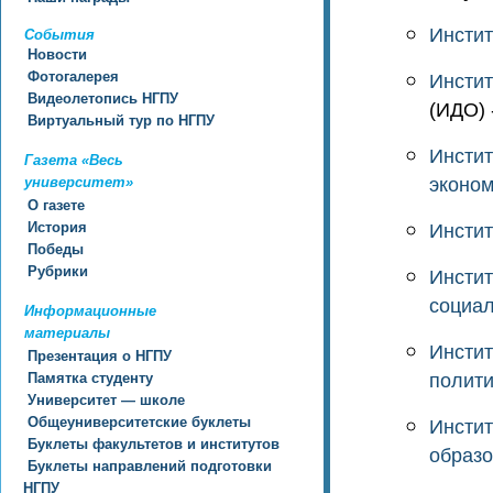
Инстит
События
Новости
Фотогалерея
Инстит
Видеолетопись НГПУ
(ИДО)
-
Виртуальный тур по НГПУ
Инстит
Газета «Весь
университет»
эконом
О газете
История
Инстит
Победы
Рубрики
Инстит
социал
Информационные
материалы
Инстит
Презентация о НГПУ
Памятка студенту
полити
Университет — школе
Общеуниверситетские буклеты
Инстит
Буклеты факультетов и институтов
образ
Буклеты направлений подготовки
НГПУ