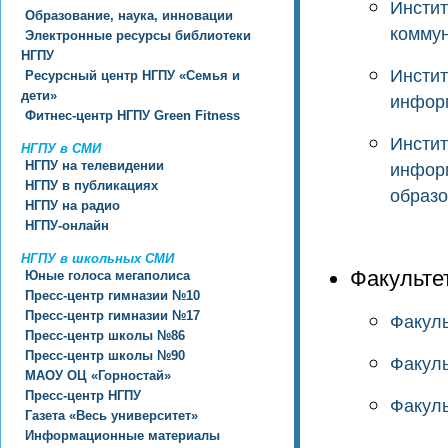
Инстит
Образование, наука, инновации
комму
Электронные ресурсы библиотеки
НГПУ
Инстит
Ресурсный центр НГПУ «Семья и
дети»
информ
Фитнес-центр НГПУ Green Fitness
Инстит
НГПУ в СМИ
НГПУ на телевидении
информ
НГПУ в публикациях
образ
НГПУ на радио
НГПУ-онлайн
НГПУ в школьных СМИ
Факульте
Юные голоса мегаполиса
Пресс-центр гимназии №10
Пресс-центр гимназии №17
Факуль
Пресс-центр школы №86
Пресс-центр школы №90
Факуль
МАОУ ОЦ «Горностай»
Пресс-центр НГПУ
Факуль
Газета «Весь университет»
Информационные материалы