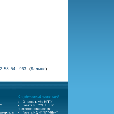
2
53
54
...
963
(
Дальше
)
Студенческий пресс-клуб
О пресс-клубе НГПУ
ПУ
Газета ИЕСЭН НГПУ
"Естественная газета"
атериалы
Газета ИД НГПУ "ИДея"