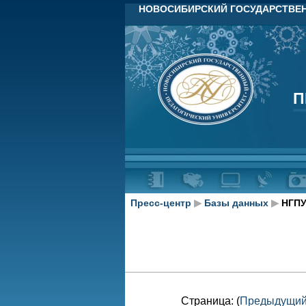
НОВОСИБИРСКИЙ ГОСУДАРСТВЕН
П
П
Пресс-центр
▶
Базы данных
▶
НГПУ
Страница: (
Предыдущи