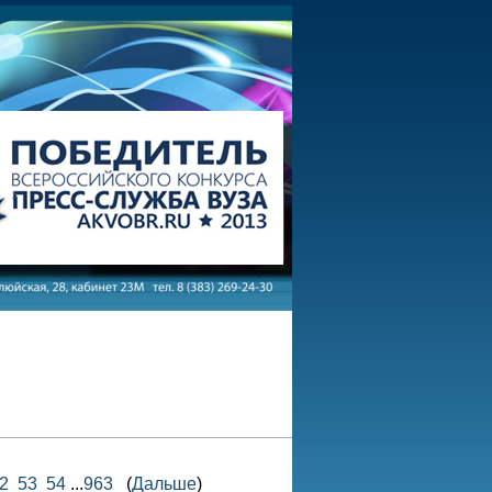
2
53
54
...
963
(
Дальше
)