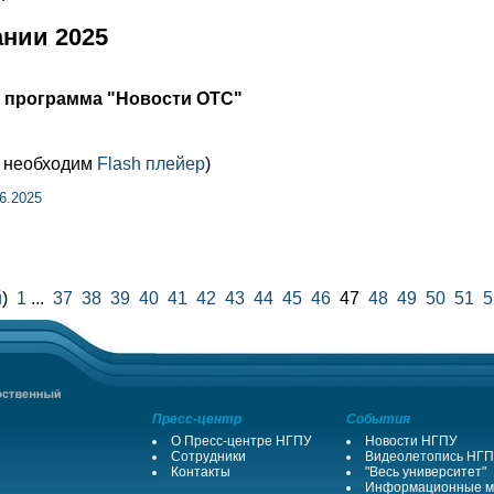
нии 2025
я программа "Новости ОТС"
м необходим
Flash плейер
)
6.2025
й
)
1
...
37
38
39
40
41
42
43
44
45
46
47
48
49
50
51
5
Пресс-центр
События
О Пресс-центре НГПУ
Новости НГПУ
Сотрудники
Видеолетопись НГ
Контакты
"Весь университет"
Информационные м