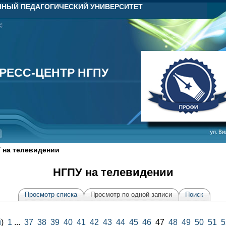
НЫЙ ПЕДАГОГИЧЕСКИЙ УНИВЕРСИТЕТ
РЕСС-ЦЕНТР НГПУ
РЕСС-ЦЕНТР НГПУ
 на телевидении
НГПУ на телевидении
Просмотр списка
Просмотр по одной записи
Поиск
й
)
1
...
37
38
39
40
41
42
43
44
45
46
47
48
49
50
51
5