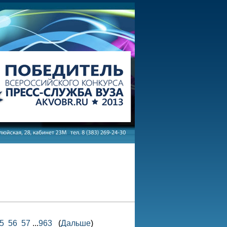
5
56
57
...
963
(
Дальше
)