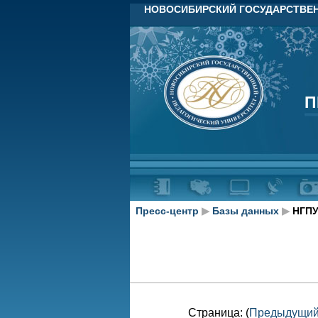
НОВОСИБИРСКИЙ ГОСУДАРСТВЕН
П
П
Пресс-центр
▶
Базы данных
▶
НГПУ
Страница: (
Предыдущи