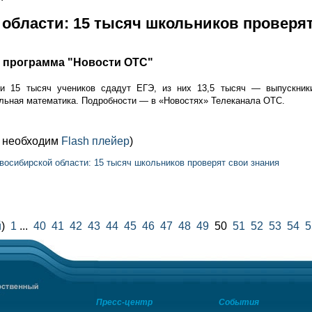
области: 15 тысяч школьников проверят
я программа "Новости ОТС"
ти 15 тысяч учеников сдадут ЕГЭ, из них 13,5 тысяч — выпускни
льная математика. Подробности — в «Новостях» Телеканала ОТС.
м необходим
Flash плейер
)
восибирской области: 15 тысяч школьников проверят свои знания
й
)
1
...
40
41
42
43
44
45
46
47
48
49
50
51
52
53
54
5
Пресс-центр
События