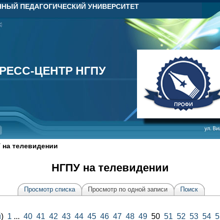
НЫЙ ПЕДАГОГИЧЕСКИЙ УНИВЕРСИТЕТ
РЕСС-ЦЕНТР НГПУ
РЕСС-ЦЕНТР НГПУ
 на телевидении
НГПУ на телевидении
Просмотр списка
Просмотр по одной записи
Поиск
й
)
1
...
40
41
42
43
44
45
46
47
48
49
50
51
52
53
54
5