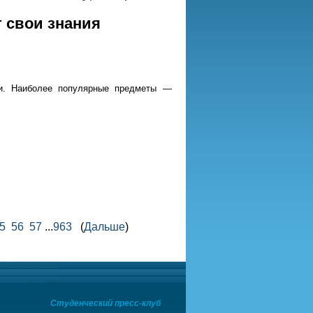
 свои знания
ки. Наиболее популярные предметы —
5
56
57
...
963
(
Дальше
)
Студенческий пресс-клуб