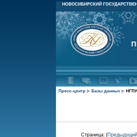
НОВОСИБИРСКИЙ ГОСУДАРСТВЕН
П
П
Пресс-центр
▶
Базы данных
▶
НГПУ
Страница: (
Предыдущи