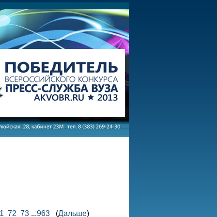
1
72
73
...
963
(
Дальше
)