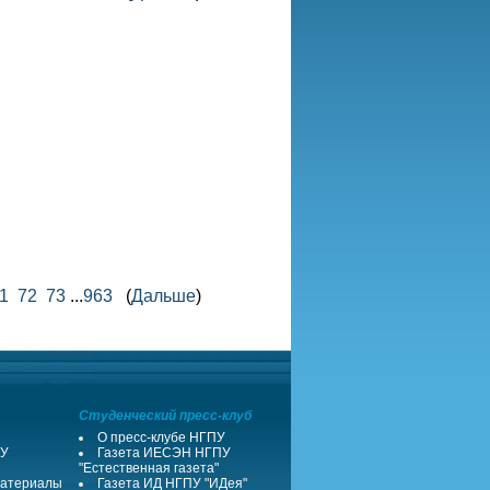
1
72
73
...
963
(
Дальше
)
Студенческий пресс-клуб
О пресс-клубе НГПУ
ПУ
Газета ИЕСЭН НГПУ
"Естественная газета"
атериалы
Газета ИД НГПУ "ИДея"