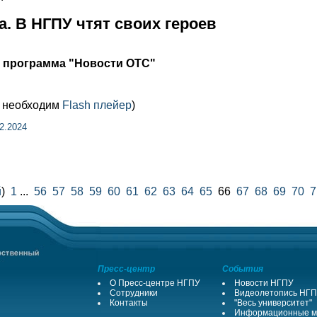
а. В НГПУ чтят своих героев
я программа "Новости ОТС"
м необходим
Flash плейер
)
2.2024
й
)
1
...
56
57
58
59
60
61
62
63
64
65
66
67
68
69
70
7
Пресс-центр
События
О Пресс-центре НГПУ
Новости НГПУ
Сотрудники
Видеолетопись НГ
Контакты
"Весь университет"
Информационные м