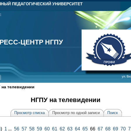
НЫЙ ПЕДАГОГИЧЕСКИЙ УНИВЕРСИТЕТ
РЕСС-ЦЕНТР НГПУ
РЕСС-ЦЕНТР НГПУ
 на телевидении
НГПУ на телевидении
Просмотр списка
Просмотр по одной записи
Поиск
й
)
1
...
56
57
58
59
60
61
62
63
64
65
66
67
68
69
70
7