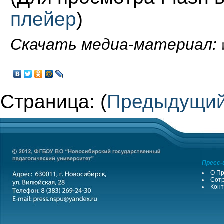
плейер
)
Скачать медиа-материал:
Страница: (
Предыдущи
Пресс-
О Пр
Сотр
Конт