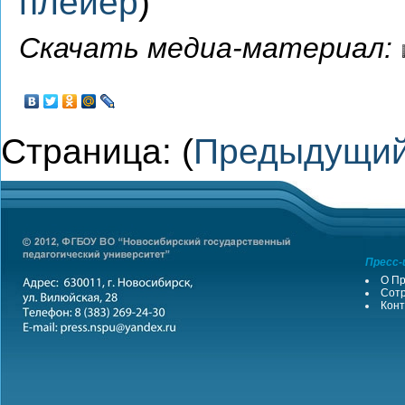
плейер
)
Скачать медиа-материал:
Страница: (
Предыдущи
Пресс-
О Пр
Сотр
Конт