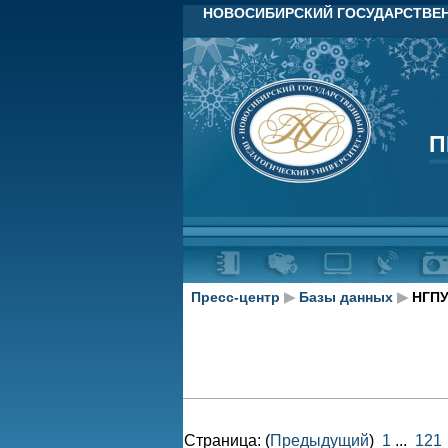
НОВОСИБИРСКИЙ ГОСУДАРСТВЕН
П
П
Пресс-центр
▶
Базы данных
▶
НГПУ
Страница: (
Предыдущий
)
1
...
121