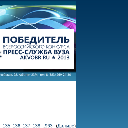
4
135
136
137
138
...
963
(
Дальше
)