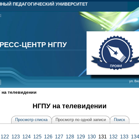
НЫЙ ПЕДАГОГИЧЕСКИЙ УНИВЕРСИТЕТ
РЕСС-ЦЕНТР НГПУ
РЕСС-ЦЕНТР НГПУ
 на телевидении
НГПУ на телевидении
Просмотр списка
Просмотр по одной записи
Поиск
122
123
124
125
126
127
128
129
130
131
132
133
13