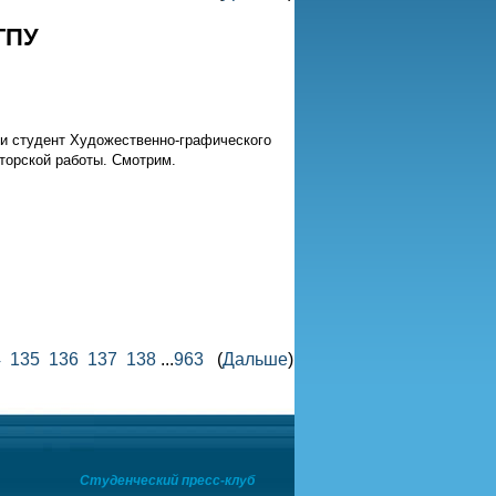
ГПУ
ии студент Художественно-графического
торской работы. Смотрим.
4
135
136
137
138
...
963
(
Дальше
)
Студенческий пресс-клуб