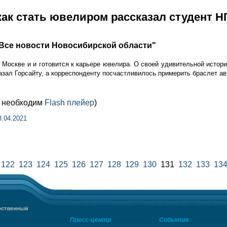
ак стать ювелиром рассказал студент Н
: Все новости Новосибирской области"
в Москве и и готовится к карьере ювелира. О своей удивительной истор
зал Горсайту, а корреспонденту посчастливилось примерить браслет ав
м необходим
Flash плейер
)
3.04.2021
122
123
124
125
126
127
128
129
130
131
132
133
13
Пресс-центр
События