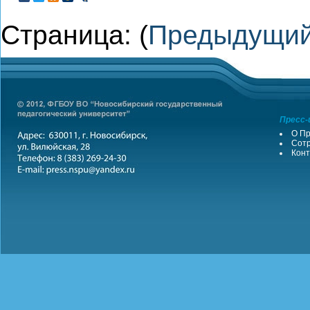
Страница: (
Предыдущи
Пресс-
О Пр
Сотр
Конт