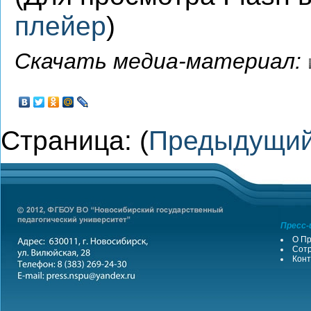
плейер
)
Скачать медиа-материал:
Страница: (
Предыдущи
Пресс-
О Пр
Сотр
Конт