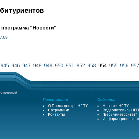
абитуриентов
 программа "Новости"
7.09
945
946
947
948
949
950
951
952
953
954
955
956
95
Пресс-центр
События
О Пресс-центре НГПУ
Новости НГПУ
Сотрудники
Видеолетопись НГ
Контакты
"Весь университет"
Информационные м