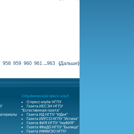
7
958
959
960
961
...
963
(
Дальше
)
Студенческий пресс-клуб
О пресс-клубе НГПУ
ПУ
Газета ИЕСЭН НГПУ
"Естественная газета"
атериалы
Газета ИД НГПУ "ИДея"
Газета ИИГСО НГПУ "Истина"
Газета ФИЯ НГПУ "maФИЯ"
Газета ФКиДО НГПУ "Былица"
Газета ИФМИЭО НГПУ