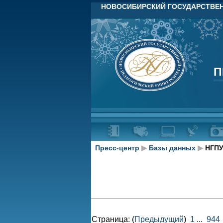
НОВОСИБИРСКИЙ ГОСУДАРСТВЕН
П
П
Пресс-центр
▶
Базы данных
▶
НГПУ
Страница: (
Предыдущий
)
1
...
944