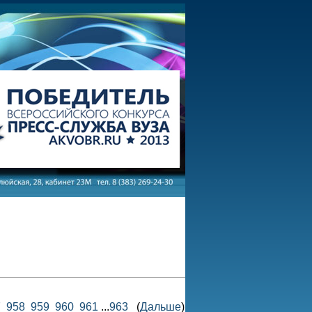
7
958
959
960
961
...
963
(
Дальше
)