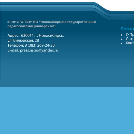
Пресс-
О Пр
Сотр
Конт