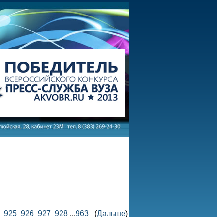
925
926
927
928
...
963
(
Дальше
)