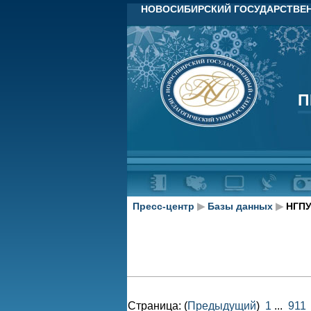
НОВОСИБИРСКИЙ ГОСУДАРСТВЕН
П
П
Пресс-центр
▶
Базы данных
▶
НГПУ
Страница: (
Предыдущий
)
1
...
911