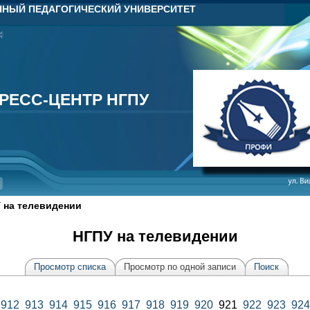
НЫЙ ПЕДАГОГИЧЕСКИЙ УНИВЕРСИТЕТ
РЕСС-ЦЕНТР НГПУ
РЕСС-ЦЕНТР НГПУ
 на телевидении
НГПУ на телевидении
Просмотр списка
Просмотр по одной записи
Поиск
912
913
914
915
916
917
918
919
920
921
922
923
924