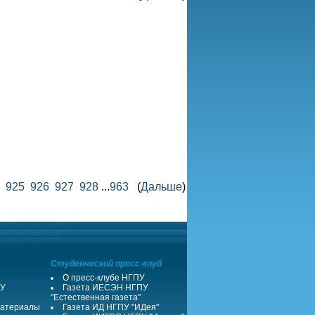
925
926
927
928
...
963
(
Дальше
)
Студенческий пресс-клуб
О пресс-клубе НГПУ
ПУ
Газета ИЕСЭН НГПУ
"Естественная газета"
атериалы
Газета ИД НГПУ "ИДея"