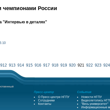
и чемпионами России
а "Интервью в деталях"
3.10
912
913
914
915
916
917
918
919
920
921
922
923
924
Пресс-центр
События
О Пресс-центре НГПУ
Новости НГПУ
Сотрудники
Видеолетопись НГ
Контакты
"Весь университет"
Информационные м