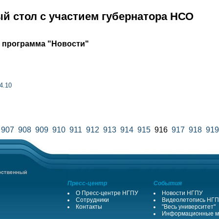
й стол с участием губернатора НСО
 программа "Новости"
4.10
907
908
909
910
911
912
913
914
915
916
917
918
919
Пресс-центр
События
О Пресс-центре НГПУ
Новости НГПУ
Сотрудники
Видеолетопись НГ
Контакты
"Весь университет"
Информационные м