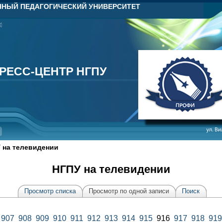
НЫЙ ПЕДАГОГИЧЕСКИЙ УНИВЕРСИТЕТ
РЕСС-ЦЕНТР НГПУ
РЕСС-ЦЕНТР НГПУ
 на телевидении
НГПУ на телевидении
Просмотр списка
Просмотр по одной записи
Поиск
907
908
909
910
911
912
913
914
915
916
917
918
919