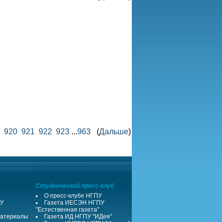
920
921
922
923
...
963
(
Дальше
)
Студенческий пресс-клуб
О пресс-клубе НГПУ
ПУ
Газета ИЕСЭН НГПУ
"Естественная газета"
атериалы
Газета ИД НГПУ "ИДея"