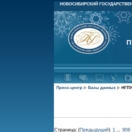
НОВОСИБИРСКИЙ ГОСУДАРСТВЕН
П
П
Пресс-центр
▶
Базы данных
▶
НГПУ
Страница: (
Предыдущий
)
1
...
906