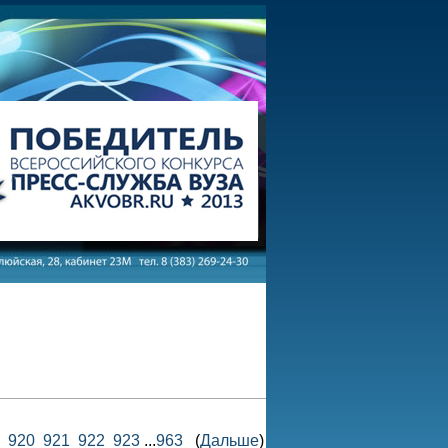
920
921
922
923
...
963
(
Дальше
)