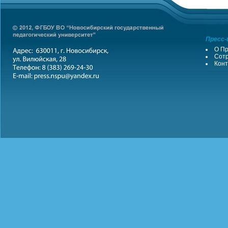
Пресс-
О Пр
Сотр
Конт