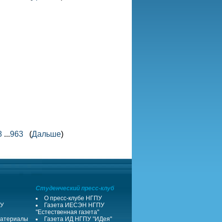
8
...
963
(
Дальше
)
Студенческий пресс-клуб
О пресс-клубе НГПУ
ПУ
Газета ИЕСЭН НГПУ
"Естественная газета"
атериалы
Газета ИД НГПУ "ИДея"