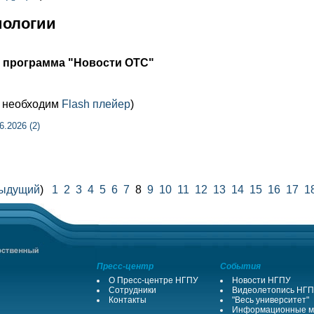
иологии
я программа "Новости ОТС"
м необходим
Flash плейер
)
.2026 (2)
ыдущий
)
1
2
3
4
5
6
7
8
9
10
11
12
13
14
15
16
17
1
Пресс-центр
События
О Пресс-центре НГПУ
Новости НГПУ
Сотрудники
Видеолетопись НГ
Контакты
"Весь университет"
Информационные м