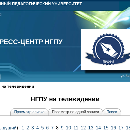
НЫЙ ПЕДАГОГИЧЕСКИЙ УНИВЕРСИТЕТ
РЕСС-ЦЕНТР НГПУ
РЕСС-ЦЕНТР НГПУ
 на телевидении
НГПУ на телевидении
Просмотр списка
Просмотр по одной записи
Поиск
ыдущий
)
1
2
3
4
5
6
7
8
9
10
11
12
13
14
15
16
17
1