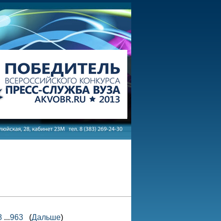
8
...
963
(
Дальше
)