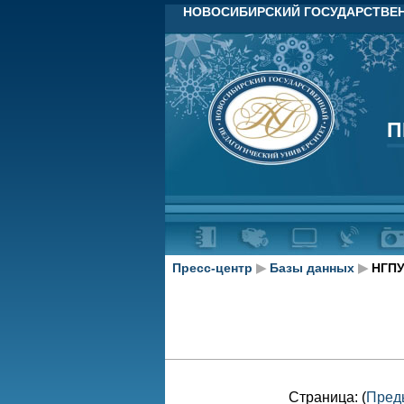
НОВОСИБИРСКИЙ ГОСУДАРСТВЕН
П
П
Пресс-центр
▶
Базы данных
▶
НГПУ
Страница: (
Пред