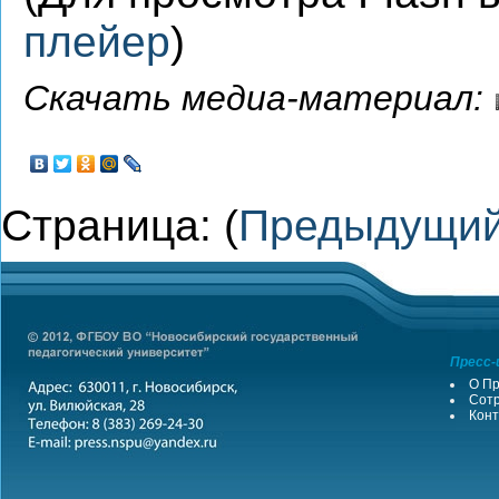
плейер
)
Скачать медиа-материал:
Страница: (
Предыдущи
Пресс-
О Пр
Сотр
Конт