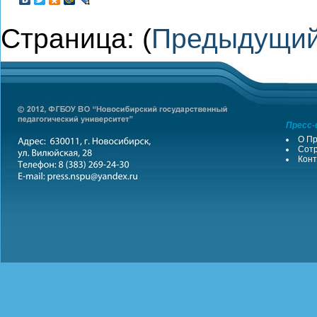
Страница: (
Предыдущи
Пресс-
О Пр
Сотр
Конт