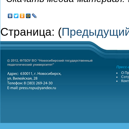
Страница: (
Предыдущи
Пресс-
О Пр
Сотр
Конт