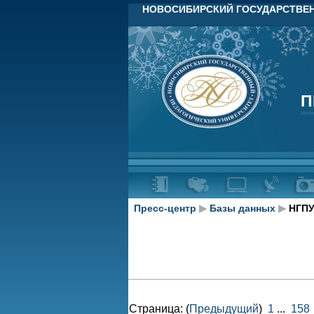
НОВОСИБИРСКИЙ ГОСУДАРСТВЕН
П
П
Пресс-центр
▶
Базы данных
▶
НГПУ
Страница: (
Предыдущий
)
1
...
158