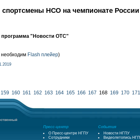
 спортсмены НСО на чемпионате России 
я программа "Новости ОТС"
м необходим
Flash плейер
)
1.2019
159
160
161
162
163
164
165
166
167
168
169
170
17
Пресс-центр
События
О Пресс-центре НГПУ
Новости НГПУ
Сотрудники
Видеолетопись НГ