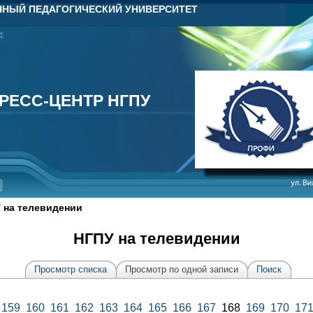
НЫЙ ПЕДАГОГИЧЕСКИЙ УНИВЕРСИТЕТ
РЕСС-ЦЕНТР НГПУ
РЕСС-ЦЕНТР НГПУ
 на телевидении
НГПУ на телевидении
Просмотр списка
Просмотр по одной записи
Поиск
159
160
161
162
163
164
165
166
167
168
169
170
17