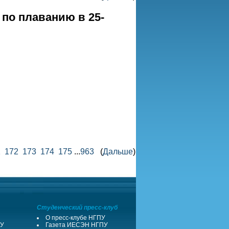
по плаванию в 25-
1
172
173
174
175
...
963
(
Дальше
)
Студенческий пресс-клуб
О пресс-клубе НГПУ
ПУ
Газета ИЕСЭН НГПУ