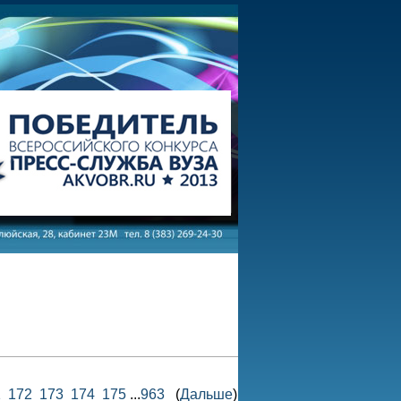
1
172
173
174
175
...
963
(
Дальше
)