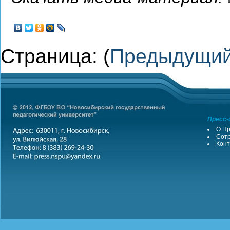
Страница: (
Предыдущи
Пресс-
О Пр
Сотр
Конт