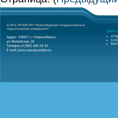
Пресс-
О Пр
Сотр
Конт