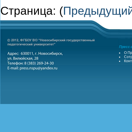
Страница: (
Предыдущи
Пресс-
О Пр
Сотр
Конт