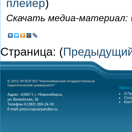
плейер
)
Скачать медиа-материал:
Страница: (
Предыдущи
Пресс-
О Пр
Сотр
Конт