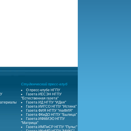
Студенческий пресс-клуб
О пресс-клубе НГПУ
ПУ
Газета ИЕСЭН НГПУ
"Естественная газета"
атериалы
Газета ИД НГПУ "ИДея"
Газета ИИГСО НГПУ "Истина"
Газета ФИЯ НГПУ "maФИЯ"
Газета ФКиДО НГПУ "Былица"
Газета ИФМИЭО НГПУ
"Матрица"
Газета ИМПиСР НГПУ "Пульс"
Газета ИКиМП НГПУ "МИКС"