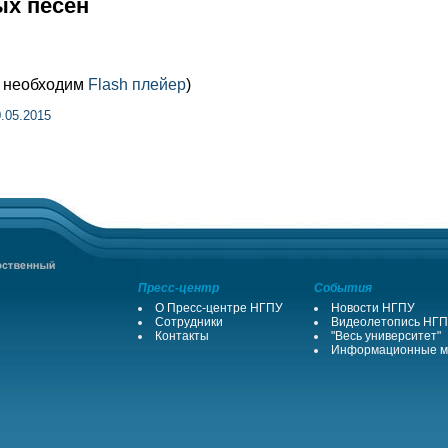
ых песен
м необходим
Flash плейер
)
.05.2015
Пресс-центр
События
О Пресс-центре НГПУ
Новости НГПУ
Сотрудники
Видеолетопись НГ
Контакты
"Весь университет"
Информационные м