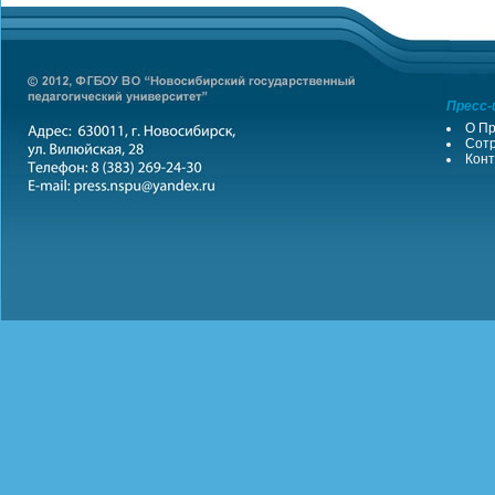
Пресс-
О Пр
Сотр
Конт