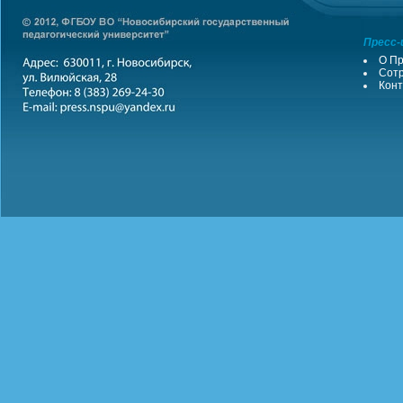
Пресс-
О Пр
Сотр
Конт