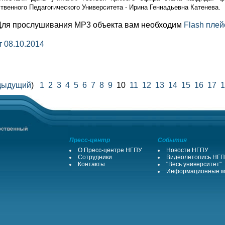
твенного Педагогического Университета - Ирина Геннадьевна Катенева.
Для прослушивания MP3 объекта вам необходим
Flash плей
 08.10.2014
дыдущий
)
1
2
3
4
5
6
7
8
9
10
11
12
13
14
15
16
17
1
Пресс-центр
События
О Пресс-центре НГПУ
Новости НГПУ
Сотрудники
Видеолетопись НГ
Контакты
"Весь университет"
Информационные м