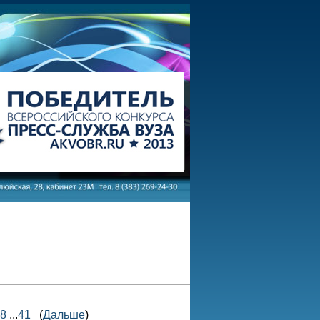
8
...
41
(
Дальше
)