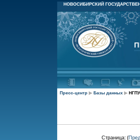
НОВОСИБИРСКИЙ ГОСУДАРСТВЕН
П
П
Пресс-центр
▶
Базы данных
▶
НГПУ
Страница: (
Пре