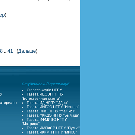
ер
)
8
...
41
(
Дальше
)
Студенческий пресс-клуб
О пресс-клубе НГПУ
ПУ
Газета ИЕСЭН НГПУ
"Естественная газета"
атериалы
Газета ИД НГПУ "ИДея"
Газета ИИГСО НГПУ "Истина"
Газета ФИЯ НГПУ "maФИЯ"
Газета ФКиДО НГПУ "Былица"
Газета ИФМИЭО НГПУ
"Матрица"
Газета ИМПиСР НГПУ "Пульс"
Газета ИКиМП НГПУ "МИКС"