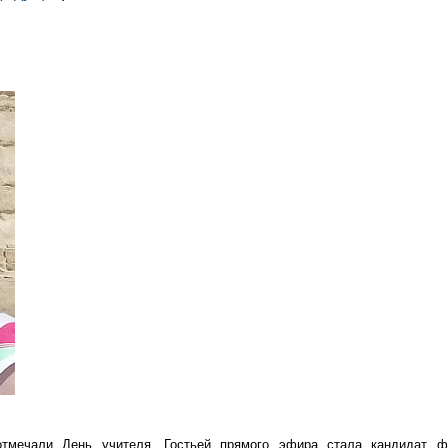
мечали День учителя. Гостьей прямого эфира стала кандидат фи