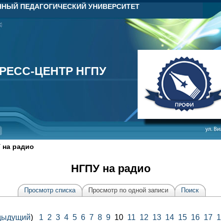
НЫЙ ПЕДАГОГИЧЕСКИЙ УНИВЕРСИТЕТ
РЕСС-ЦЕНТР НГПУ
РЕСС-ЦЕНТР НГПУ
 на радио
НГПУ на радио
Просмотр списка
Просмотр по одной записи
Поиск
дыдущий
)
1
2
3
4
5
6
7
8
9
10
11
12
13
14
15
16
17
1