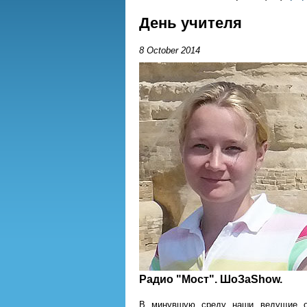
День учителя
8 October 2014
Радио "Мост".
ШоЗаShow.
В минувшую среду наши ведущие от