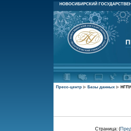
НОВОСИБИРСКИЙ ГОСУДАРСТВЕН
П
П
Пресс-центр
▶
Базы данных
▶
НГПУ
Страница: (
Пре