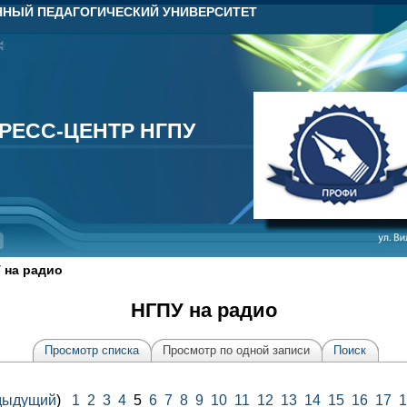
НЫЙ ПЕДАГОГИЧЕСКИЙ УНИВЕРСИТЕТ
РЕСС-ЦЕНТР НГПУ
РЕСС-ЦЕНТР НГПУ
 на радио
НГПУ на радио
Просмотр списка
Просмотр по одной записи
Поиск
дыдущий
)
1
2
3
4
5
6
7
8
9
10
11
12
13
14
15
16
17
1