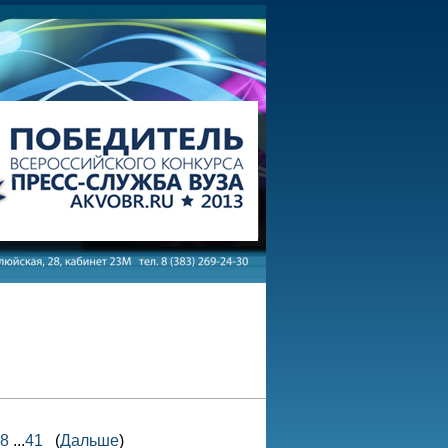
8
...
41
(
Дальше
)