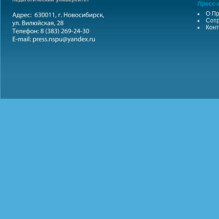
Пресс-
О Пр
Сотр
Конт