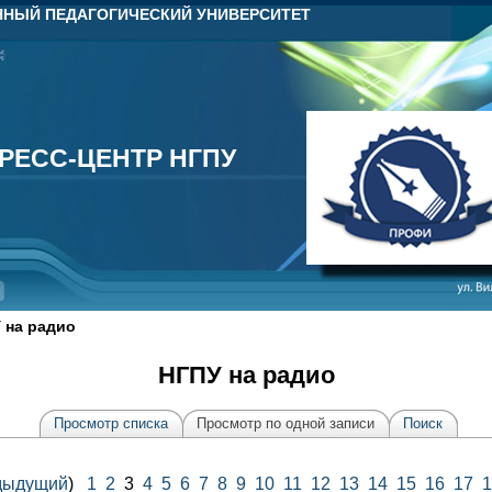
НЫЙ ПЕДАГОГИЧЕСКИЙ УНИВЕРСИТЕТ
РЕСС-ЦЕНТР НГПУ
РЕСС-ЦЕНТР НГПУ
 на радио
НГПУ на радио
Просмотр списка
Просмотр по одной записи
Поиск
дыдущий
)
1
2
3
4
5
6
7
8
9
10
11
12
13
14
15
16
17
1