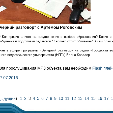
ечерний разговор" с Артемом Роговским
? Как кризис влияет на предпочтения в выборе образования? Какие с
обучения и подготовки педагогов? Сколько стоит обучение? В чем плюс
жан в эфире программы «Вечерний разговор» на радио «Городская в
ного педагогического университета (НГПУ) Елена Кавалер.
Для прослушивания MP3 объекта вам необходим
Flash плей
7.07.2016
дыдущий
)
1
2
3
4
5
6
7
8
9
10
11
12
13
14
15
16
17
1