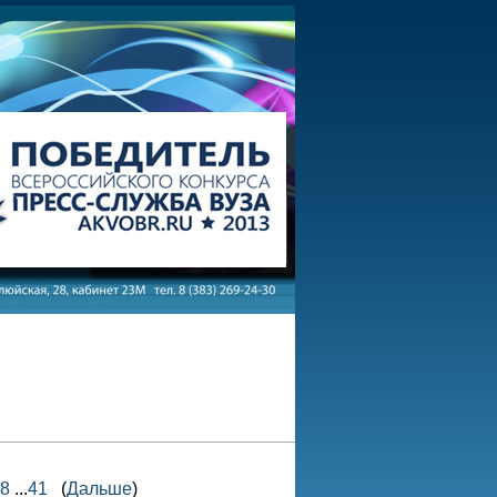
8
...
41
(
Дальше
)