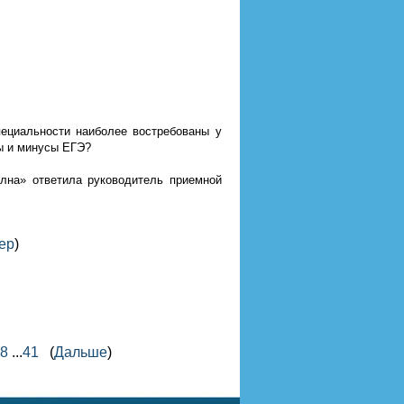
пециальности наиболее востребованы у
ы и минусы ЕГЭ?
олна» ответила руководитель приемной
ер
)
8
...
41
(
Дальше
)