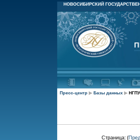
НОВОСИБИРСКИЙ ГОСУДАРСТВЕН
П
П
Пресс-центр
▶
Базы данных
▶
НГПУ
Страница: (
Пре