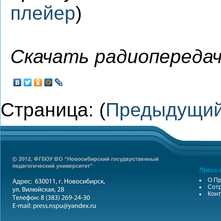
плейер
)
Скачать радиопередач
Страница: (
Предыдущи
Пресс-
О Пр
Сотр
Конт