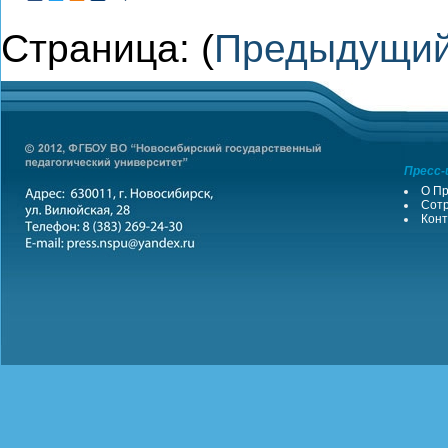
Страница: (
Предыдущи
Пресс-
О Пр
Сотр
Конт