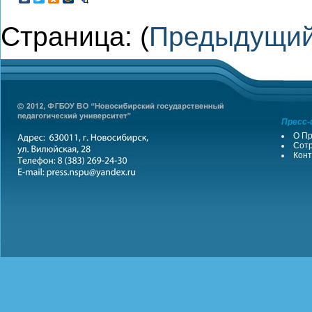
Страница: (
Предыдущи
Пресс-
О Пр
Сотр
Конт