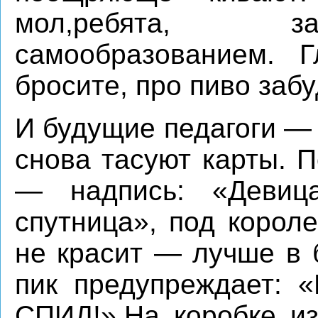
мол,ребята, зан
самообразованием. 
бросите, про пиво заб
И будущие педагоги —
снова тасуют карты. 
— надпись: «Девица
спутница», под корол
не красит — лучше в б
пик предупреждает: 
СПИД
!».На коробке 