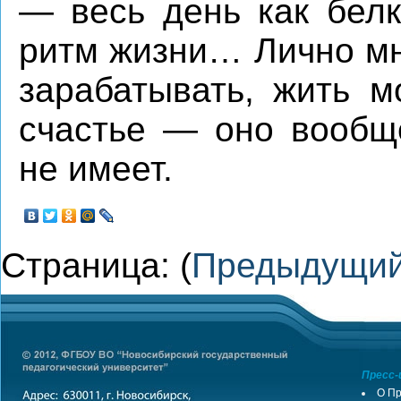
— весь день как белк
ритм жизни… Лично мн
зарабатывать, жить м
счастье — оно вообще
не имеет.
Страница: (
Предыдущи
Пресс-
О Пр