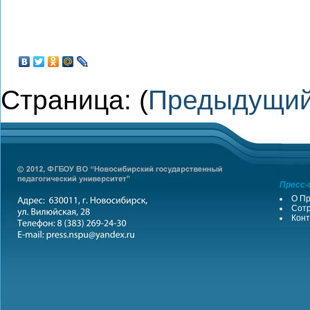
Страница: (
Предыдущи
Пресс-
О Пр
Сотр
Конт