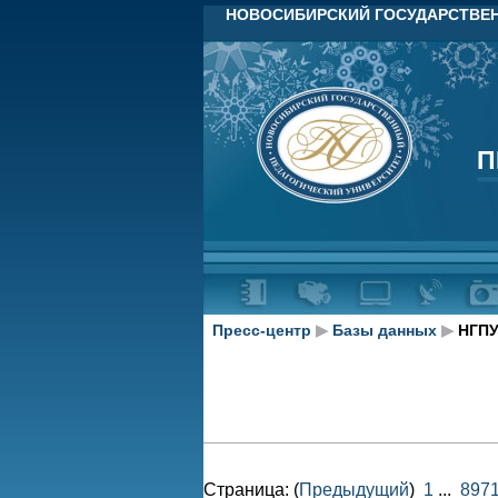
НОВОСИБИРСКИЙ ГОСУДАРСТВЕН
П
П
Пресс-центр
▶
Базы данных
▶
НГПУ
Страница: (
Предыдущий
)
1
...
897