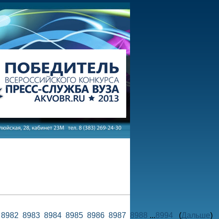
1
8982
8983
8984
8985
8986
8987
8988
...
8994
(
Дальше
)