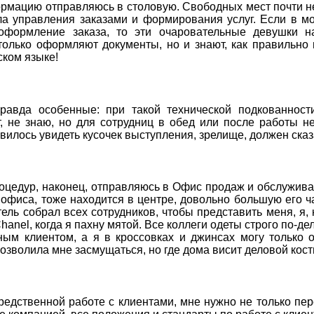
мацию отправляюсь в столовую. Свободных мест почти не
а управления заказами и формирования услуг. Если в мо
формление заказа, то эти очаровательные девушки на
только оформляют документы, но и знают, как правильно п
ском языке!
равда особенные: при такой технической подкованности
, не знаю, но для сотрудниц в обед или после работы н
вилось увидеть кусочек выступления, зрелище, должен ска
оцедур, наконец, отправляюсь в Офис продаж и обслуживан
 офиса, тоже находится в центре, довольно большую его ч
ель собрал всех сотрудников, чтобы представить меня, я, 
Chanel, когда я пахну мятой. Все коллеги одеты строго по-д
ым клиентом, а я в кроссовках и джинсах могу только 
озволила мне засмущаться, но где дома висит деловой кос
редственной работе с клиентами, мне нужно не только пе