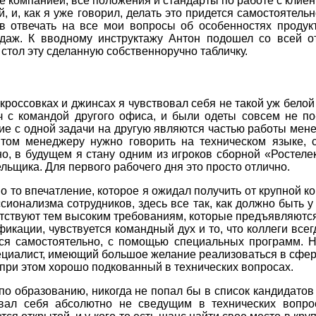
е компанией, все положения и стандарты по работе с кли
, и, как я уже говорил, делать это придется самостоятель
в отвечать на все мои вопросы об особенностях продукт
даж. К вводному инструктажу Антон подошел со всей от
 стол эту сделанную собственноручно табличку.
 кроссовках и джинсах я чувствовал себя не такой уж белой
 с командой другого офиса, и были одеты совсем не по-
ие с одной задачи на другую являются частью работы мене
нтом менеджеру нужно говорить на техническом языке, 
о, в будущем я стану одним из игроков сборной «Ростелек
льщика. Для первого рабочего дня это просто отлично.
 то впечатление, которое я ожидал получить от крупной к
ионализма сотрудников, здесь все так, как должно быть у
етствуют тем высоким требованиям, которые предъявляются
кации, чувствуется командный дух и то, что коллеги всег
ся самостоятельно, с помощью специальных программ. Н
ециалист, имеющий большое желание реализоваться в сфере
 при этом хорошо подкованный в технических вопросах.
 по образованию, никогда не попал бы в список кандидатов
овал себя абсолютно не сведущим в технических вопро