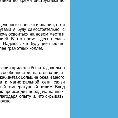
имание во время инструктажа по
деленные навыки и знания, но и
угами я буду самостоятельно, с
очь освоиться на новом месте и
нией. В это время здесь велась
в. Надеюсь, что будущий шеф не
лее грамотных коллег.
ления придется бывать довольно
 особенностей: на стенах висят
кабинетах большие окна и много
в к магистральной сети связи
ный температурный режим. Вход
ак происходит передача данных,
агодаря опыту и, что скрывать,
ложно.