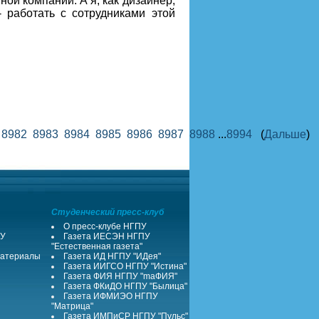
ной компании. А я, как дизайнер,
работать с сотрудниками этой
1
8982
8983
8984
8985
8986
8987
8988
...
8994
(
Дальше
)
Студенческий пресс-клуб
О пресс-клубе НГПУ
ПУ
Газета ИЕСЭН НГПУ
"Естественная газета"
атериалы
Газета ИД НГПУ "ИДея"
Газета ИИГСО НГПУ "Истина"
Газета ФИЯ НГПУ "maФИЯ"
Газета ФКиДО НГПУ "Былица"
Газета ИФМИЭО НГПУ
"Матрица"
Газета ИМПиСР НГПУ "Пульс"