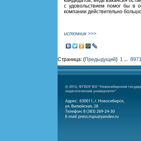
кандидатов, ведь вакансия остае
с удовольствием помог бы в 
компании действительно большо
источник >>>
Страница: (
Предыдущий
)
1
...
897