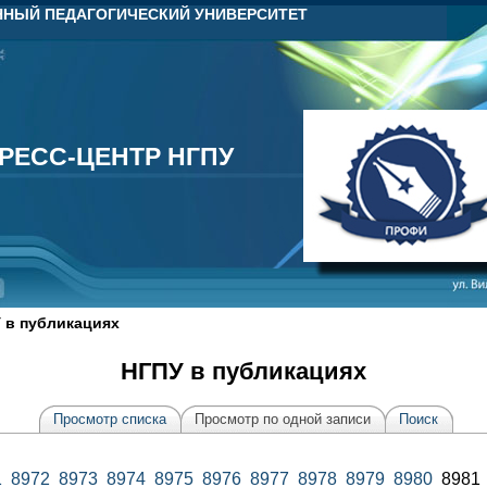
НЫЙ ПЕДАГОГИЧЕСКИЙ УНИВЕРСИТЕТ
РЕСС-ЦЕНТР НГПУ
РЕСС-ЦЕНТР НГПУ
 в публикациях
НГПУ в публикациях
Просмотр списка
Просмотр по одной записи
Поиск
1
8972
8973
8974
8975
8976
8977
8978
8979
8980
898