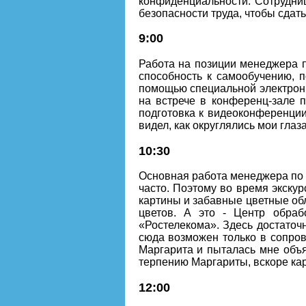
конфиденциальности. Сотрудниц
безопасности труда, чтобы сдат
9:00
Работа на позиции менеджера п
способность к самообучению, п
помощью специальной электронн
на встрече в конференц-зале п
подготовка к видеоконференции
видел, как округлялись мои глаз
10:30
Основная работа менеджера по 
часто. Поэтому во время экску
картины и забавные цветные об
цветов. А это - Центр обраб
«Ростелекома». Здесь достато
сюда возможен только в сопров
Маргарита и пыталась мне объя
терпению Маргариты, вскоре кар
12:00