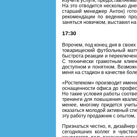
изучить услуги, предоставляемы
На это отводится несколько дней
старший менеджер Антон) гото
рекомендации по ведению про
заняться новичком, выставил на
17:30
Впрочем, под конец дня в своих
товарищеский футбольный матч
быстрота реакции и переключен
С технически грамотным клие
доступном и понятном. Возможн
меня на стадион в качестве боле
«Ростелеком» производит именно
оснащенности офиса до професс
Но такие условия работы соотв
тренинги для повышения квалифи
менее, многому придется учить
оказаться молодой активный сп
эту работу продажник с опытом,
Признаться честно, я, дизайнер
сегодняшних коллег я чувств