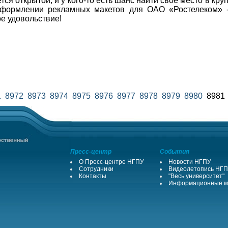
тся открытой, и у кого-то есть шанс найти свое место в круп
оформлении рекламных макетов для ОАО «Ростелеком» - 
е удовольствие!
1
8972
8973
8974
8975
8976
8977
8978
8979
8980
898
Пресс-центр
События
О Пресс-центре НГПУ
Новости НГПУ
Сотрудники
Видеолетопись НГ
Контакты
"Весь университет"
Информационные м