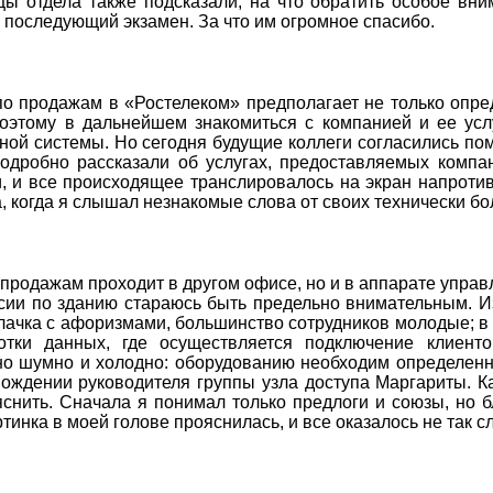
ы отдела также подсказали, на что обратить особое вн
ь последующий экзамен. За что им огромное спасибо.
о продажам в «Ростелеком» предполагает не только опре
оэтому в дальнейшем знакомиться с компанией и ее усл
ой системы. Но сегодня будущие коллеги согласились пом
одробно рассказали об услугах, предоставляемых компа
, и все происходящее транслировалось на экран напроти
а, когда я слышал незнакомые слова от своих технически бо
продажам проходит в другом офисе, но и в аппарате управ
рсии по зданию стараюсь быть предельно внимательным. Из
лачка с афоризмами, большинство сотрудников молодые; в 
отки данных, где осуществляется подключение клиенто
чно шумно и холодно: оборудованию необходим определен
ождении руководителя группы узла доступа Маргариты. К
снить. Сначала я понимал только предлоги и союзы, но бл
тинка в моей голове прояснилась, и все оказалось не так с