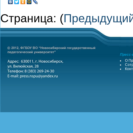
Страница: (
Предыдущи
Пресс-
О Пр
Сотр
Конт