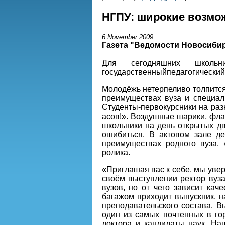
НГПУ: широкие возмо
6 November 2009
Газета "Ведомости Новосибир
Для сегодняшних школьни
государственныйпедагогический
Молодёжь нетерпеливо толпится 
преимуществах вуза и специал
Студенты-первокурсники на раз
асов!». Воздушные шарики, флаж
школьники на день открытых д
ошибиться. В актовом зале д
преимуществах родного вуза.
ролика.
«Приглашая вас к себе, мы увер
своём выступлении ректор вуз
вузов, но от чего зависит ка
багажом приходит выпускник, н
преподавательского состава. 
один из самых почтенных в го
доктора и кандидаты наук. На