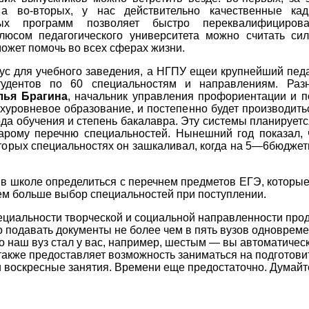
 а во-вторых, у нас действительно качественные кад
ных программ позволяет быстро переквалифицирова
юсом педагогического университета можно считать сил
может помочь во всех сферах жизни.
ус для учебного заведения, а НГПУ ещеи крупнейший педаг
тудентов по 60 специальностям и направлениям. Раз
лья Брагина
, начальник управления профориентации и п
хуровневое образование, и постепенно будет производитьс
да обучения и степень бакалавра. Эту системы планируется 
рому перечню специальностей. Нынешний год показал, 
оторых специальностях он зашкаливал, когда на 5—6бюдже
в школе определиться с перечнем предметов ЕГЭ, которые
ем больше выбор специальностей при поступлении.
ециальности творческой и социальной направленности прод
о подавать документы не более чем в пять вузов одноврем
о наш вуз стал у вас, например, шестым — вы автоматическ
также предоставляет возможность заниматься на подготови
воскресные занятия. Времени еще предостаточно. Думайте,