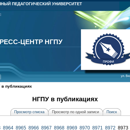
НЫЙ ПЕДАГОГИЧЕСКИЙ УНИВЕРСИТЕТ
РЕСС-ЦЕНТР НГПУ
РЕСС-ЦЕНТР НГПУ
 в публикациях
НГПУ в публикациях
Просмотр списка
Просмотр по одной записи
Поиск
3
8964
8965
8966
8967
8968
8969
8970
8971
8972
897