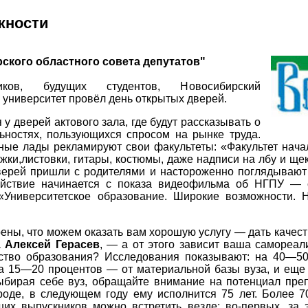
жности
ского областного совета депутатов"
ков, будущих студентов, Новосибирский
 университет провёл день открытых дверей.
у дверей актового зала, где будут рассказывать о
ьностях, пользующихся спросом на рынке труда.
ные лады рекламируют свои факультеты: «Факультет нача
ки,листовки, гитары, костюмы, даже надписи на лбу и ще
верей пришли с родителями и настороженно поглядывают
ействие начинается с показа видеофильма об НГПУ — 
 «Университетское образование. Широкие возможности. 
ены, что можем оказать вам хорошую услугу — дать качес
а
Алексей Герасев
, — а от этого зависит ваша самореа
чество образования? Исследования показывают: на 40—50
а 15—20 процентов — от материальной базы вуза, и еще
Выбирая себе вуз, обращайте внимание на потенциал пре
роде, в следующем году ему исполнится 75 лет. Более 
ших выпускников можно встретить везде: во-первых, за 