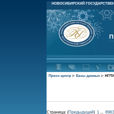
НОВОСИБИРСКИЙ ГОСУДАРСТВЕН
П
П
Пресс-центр
▶
Базы данных
▶
НГПУ
Страница: (
Предыдущий
)
1
...
896