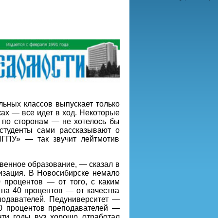
льных классов выпускает только
ках — все идет в ход. Некоторые
 по сторонам — не хотелось бы
студенты сами рассказывают о
НГПУ» — так звучит лейтмотив
твенное образование, — сказал в
лизация. В Новосибирске немало
 процентов — от того, с каким
 на 40 процентов — от качества
подавателей. Педуниверситет —
70 процентов преподавателей —
эти годы вуз хорошо отработал