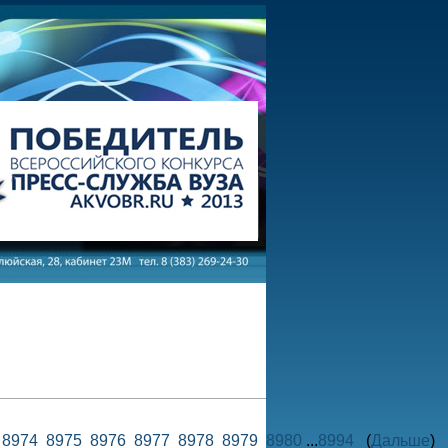
3
8974
8975
8976
8977
8978
8979
8980
...
8994
(
Дальше
)