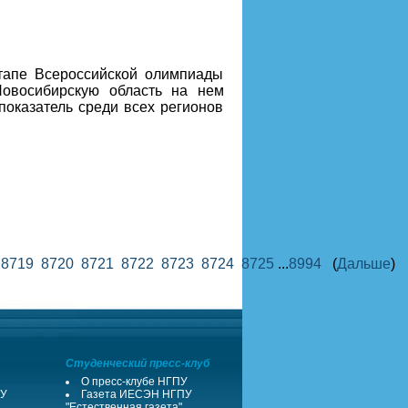
этапе Всероссийской олимпиады
Новосибирскую область на нем
показатель среди всех регионов
8
8719
8720
8721
8722
8723
8724
8725
...
8994
(
Дальше
)
Студенческий пресс-клуб
О пресс-клубе НГПУ
ПУ
Газета ИЕСЭН НГПУ
"Естественная газета"