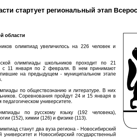
асти стартует региональный этап Всер
й области
тников олимпиад увеличилось на 226 человек и
йской олимпиады школьников проходит по 21
 с 11 января по 2 февр​аля. В нем принимают
тупившие на предыдущем - муниципальном этапе
.
мпиады по обществознанию и литературе. В них
ьников. Соревнования пройдут 24 и 15 января в
 педагогическом университете.
импиады по русскому языку (192 человека),
ии (152), химии (126) и физике (113).
мпиад станут два вуза региона - Новосибирский
й университет и Новосибирский государственный