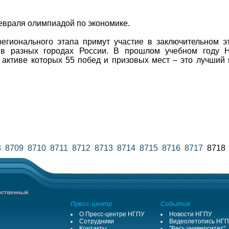
враля олимпиадой по экономике.
егионального этапа примут участие в заключительном 
 в разных городах России. В прошлом учебном году 
 активе которых 55 побед и призовых мест – это лучший 
8
8709
8710
8711
8712
8713
8714
8715
8716
8717
871
Пресс-центр
События
О Пресс-центре НГПУ
Новости НГПУ
Сотрудники
Видеолетопись НГ
Контакты
"Весь университет"