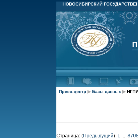
НОВОСИБИРСКИЙ ГОСУДАРСТВЕН
П
П
Пресс-центр
▶
Базы данных
▶
НГПУ
Страница: (
Предыдущий
)
1
...
870