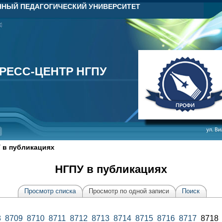
НЫЙ ПЕДАГОГИЧЕСКИЙ УНИВЕРСИТЕТ
РЕСС-ЦЕНТР НГПУ
РЕСС-ЦЕНТР НГПУ
 в публикациях
НГПУ в публикациях
Просмотр списка
Просмотр по одной записи
Поиск
8
8709
8710
8711
8712
8713
8714
8715
8716
8717
871