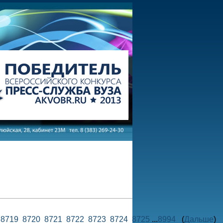
8
8719
8720
8721
8722
8723
8724
8725
...
8994
(
Дальше
)