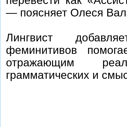
перевести как «Ассис
— поясняет Олеся Вал
Лингвист добавля
феминитивов помога
отражающим реал
грамматических и смы