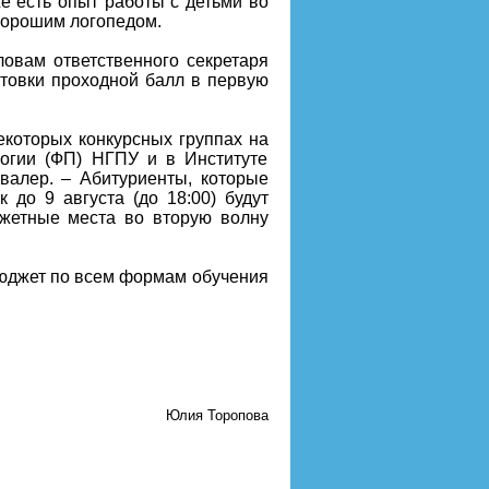
е есть опыт работы с детьми во
 хорошим логопедом.
овам ответственного секретаря
товки проходной балл в первую
екоторых конкурсных группах на
логии (ФП) НГПУ и в Институте
валер. – Абитуриенты, которые
до 9 августа (до 18:00) будут
джетные места во вторую волну
бюджет по всем формам обучения
Юлия Торопова