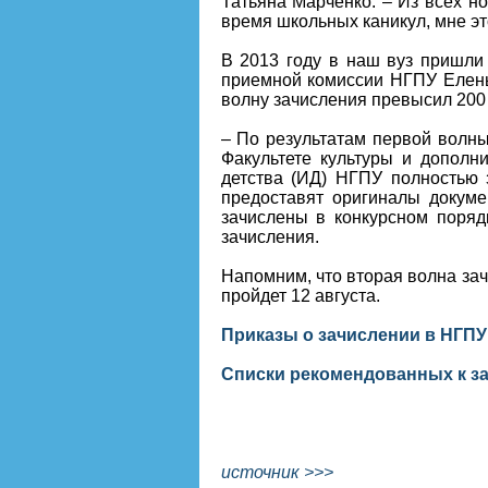
Татьяна Марченко. – Из всех н
время школьных каникул, мне эт
В 2013 году в наш вуз пришли
приемной комиссии НГПУ Елены
волну зачисления превысил 200
– По результатам первой волны
Факультете культуры и дополн
детства (ИД) НГПУ полностью 
предоставят оригиналы докуме
зачислены в конкурсном поряд
зачисления.
Напомним, что вторая волна за
пройдет 12 августа.
Приказы о зачислении в НГПУ 
Списки рекомендованных к з
источник >>>