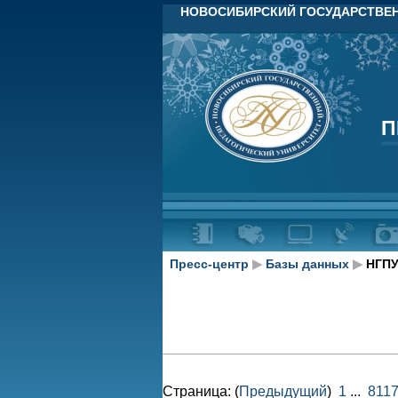
НОВОСИБИРСКИЙ ГОСУДАРСТВЕН
П
П
Пресс-центр
▶
Базы данных
▶
НГПУ
Страница: (
Предыдущий
)
1
...
811