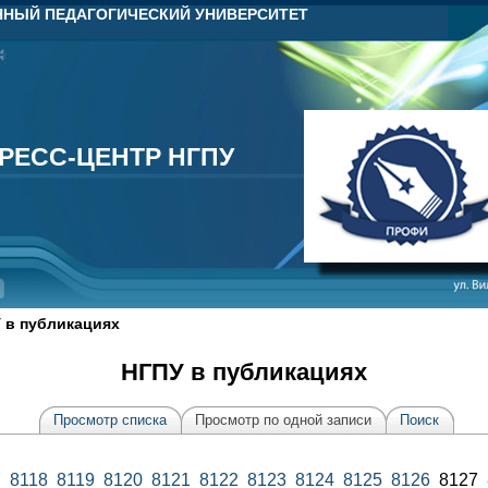
НЫЙ ПЕДАГОГИЧЕСКИЙ УНИВЕРСИТЕТ
РЕСС-ЦЕНТР НГПУ
РЕСС-ЦЕНТР НГПУ
 в публикациях
НГПУ в публикациях
Просмотр списка
Просмотр по одной записи
Поиск
7
8118
8119
8120
8121
8122
8123
8124
8125
8126
8127