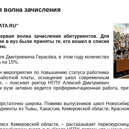
я волна зачисления
АТА.RU"
ервая волна зачисления абитуриентов. Для
е в вуз были приняты те, кто вошел в списки
ию.
я Дмитриевича Герасёва, в этом году количество
 на 15%.
и мероприятия по повышению статуса работника
работной платы, оснащение школ современным
е, – поясняет ректор НГПУ Алексей Дмитриевич
м вузе активно ведется профориентационная работа, пр
 достаточно широка. Помимо выпускников школ Новосибир
риенты из Тывы, Хакассии, Кемеровской области, Краснояр
евск Кемеровской области, – рассказывает первокурсниц