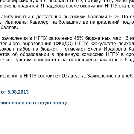
овосибирских вузов я выбрала НГПУ, потому что у меня уж
о очень нравится. Я надеюсь после окончания НГПУ стать
 абитуриенты с достаточно высокими баллами ЕГЭ. По сл
 Ивановны Кавалер, на большинстве направлений подго
 баллов.
 зачисления в НГПУ заполнено 45% бюджетных мест. В н
ительного образования (ФКиДО) НГПУ, Факультете психо
закрыт набор на бюджет, – отмечает Елена Ивановна Ка
нтов об образовании в приемную комиссию НГПУ в срок 
ке и с учетом приоритета на оставшиеся вакантные бю
числения в НГПУ состоится 10 августа. Зачисление на вне
от 5.08.2013
ачислению во вторую волну