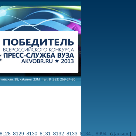
8128
8129
8130
8131
8132
8133
8134
...
8994
(
Дальше
)