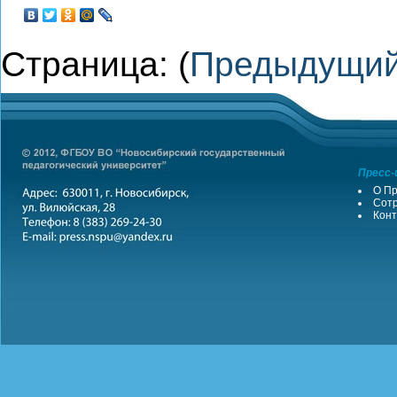
Страница: (
Предыдущи
Пресс-
О Пр
Сотр
Конт