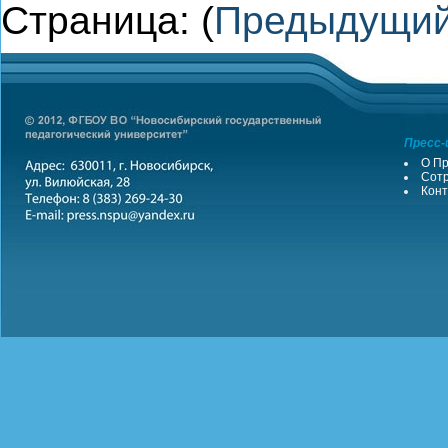
Страница: (
Предыдущи
Пресс-
О Пр
Сотр
Конт