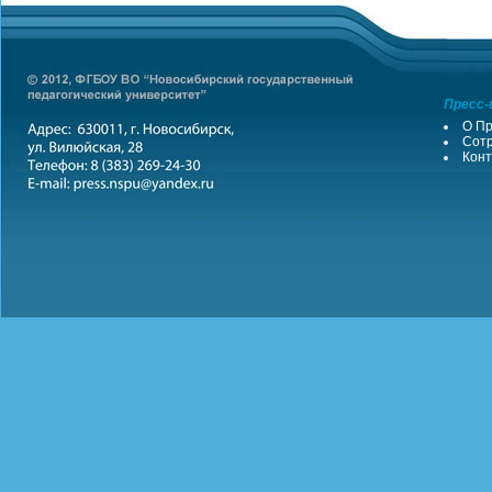
Пресс-
О Пр
Сотр
Конт