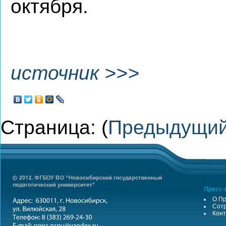
октября.
источник >>>
Страница: (
Предыдущи
Пресс-
О Пр
Сотр
Конт