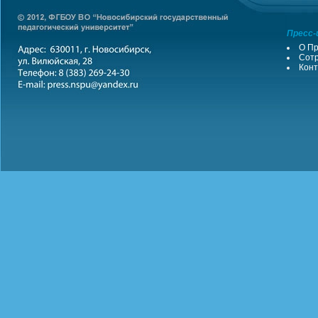
Пресс-
О Пр
Сотр
Конт