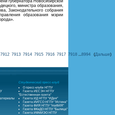
мени губернатора Новосибирской
децкого, министра образования,
ва, Законодательного собрания
управления образования мэрии
орода».
1
7912
7913
7914
7915
7916
7917
7918
...
8994
(
Дальше
)
Студенческий пресс-клуб
О пресс-клубе НГПУ
ПУ
Газета ИЕСЭН НГПУ
"Естественная газета"
атериалы
Газета ИД НГПУ "ИДея"
Газета ИИГСО НГПУ "Истина"
Газета ФИЯ НГПУ "maФИЯ"
Газета ФКиДО НГПУ "Былица"
Газета ИФМИЭО НГПУ