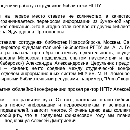
оценили работу сотрудников библиотеки НГПУ.
 на первое место ставите не количество, а качеств
граничиваетесь переносом информации из бумажной карт
ое описание. Это выгодно отличает вас от других библио
ена Эдуардовна Протопопова.
авили сотрудники библиотек Новосибирска, Москвы, Сан
, директор Фундаментальной библиотеки РГПУ им. А. И. Ге
а рассказала про образовательную деятельность, осущ
ндровна Морозова поделилась опытом наукометрии и про
(Хабаровск) Александра Александровна Церульник предс
ы – конвент, нечто среднее между студенческой конф
 отделом информационных систем МГУ им. М. В. Ломоно
ярными библиотечными ресурсами, например, "Primo" корпо
ытия юбилейной конференции провел ректор НГПУ Алексей
и – это развитие вуза. От того, насколько полно библ
чь в поиске информации и первокурсникам, и аспиранта
подавателей, зависит многое. Я очень ценю ваш коллек
сообщить, что в грядущем финансовом году мы плани
 – подчеркнул Алексей Дмитриевич.