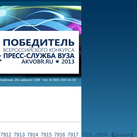
1
7912
7913
7914
7915
7916
7917
7918
...
8994
(
Дальше
)