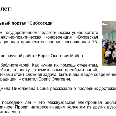
лет!
ьный портал "Сибсоседи"
 государственном педагогическом университете
научно-практическая конференция «Вузовская
вационная привлекательность», посвященная 75-
по научной работе Борис Олегович Майер.
библиотекарей. Как нужна их помощь студентам,
ейчас, в эпоху стремительных преобразований,
еками стоит сложная задача: быть в авангарде современн
традиции, – отметил Борис Олегович.
мила Николаевна Есина рассказала о последних достиже
последних лет – это Межвузовская электронная библ
мичное. Проект интересен нашим коллегам из других вузо
иколаевна.