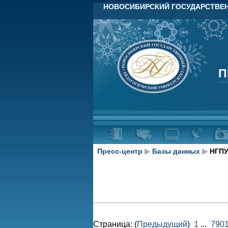
НОВОСИБИРСКИЙ ГОСУДАРСТВЕН
П
П
Пресс-центр
▶
Базы данных
▶
НГПУ
Страница: (
Предыдущий
)
1
...
790