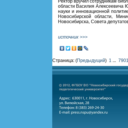
Ректор вручил сотрудникам биб
области Василия Алексеевича Ю
науки и инновационной полити
Новосибирской области, Мини
Новосибирска, Совета депутатов
источник >>>
Страница: (
Предыдущий
)
1
...
790