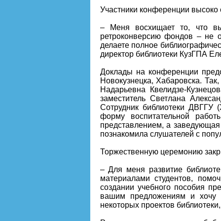
Участники конференции высоко 
– Меня восхищает то, что вы
ретроконверсию фондов – не о
делаете полное библиографическ
директор библиотеки КузГПА Ел
Доклады на конференции предст
Новокузнецка, Хабаровска. Так
Надарьевна Квелидзе-Кузнецов
заместитель Светлана Алекса
Сотрудник библиотеки ДВГГУ 
форму воспитательной работ
представлением, а заведующая
познакомила слушателей с попул
Торжественную церемонию закр
– Для меня развитие библиотек
материалами студентов, помо
создании учебного пособия пре
вашим предложениям и хочу 
некоторых проектов библиотеки,