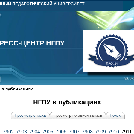
НЫЙ ПЕДАГОГИЧЕСКИЙ УНИВЕРСИТЕТ
РЕСС-ЦЕНТР НГПУ
РЕСС-ЦЕНТР НГПУ
 в публикациях
НГПУ в публикациях
Просмотр списка
Просмотр по одной записи
Поиск
1
7902
7903
7904
7905
7906
7907
7908
7909
7910
791