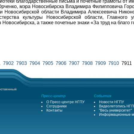
лиотеки благодарственные письма и почетные грамоты от и
рченко, мэра Новосибирска Владимира Филипповича Горо
ки Новосибирской области Владимира Алексеевича Никоно
стерства культуры Новосибирской области, Главного 
 Новосибирска, а также почетные знаки «За труд на благо г
1
7902
7903
7904
7905
7906
7907
7908
7909
7910
791
Пресс-центр
События
О Пресс-центре НГПУ
Новости НГПУ
Сотрудники
Видеолетопись НГ
Контакты
"Весь университет"
Информационные м