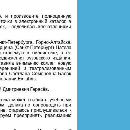
о, и производите полноценную
очки в электронный каталог, а
тек, – поделилась впечатлениями
кт-Петербурга, Горно-Алтайска,
рцена (Санкт-Петербург) Натела
ествляемую в библиотеке, а ее
движения вузовского издания.
тавила вниманию коллег новую
еренцией и театрализованным
сова Светлана Семеновна Балак
рации Ex Libris.
 Дмитриевич Герасёв.
иотека может снабдить учебными
м, деликатно сопроводить при
тив, стараюсь прислушиваться к
руем предпринять реализацию