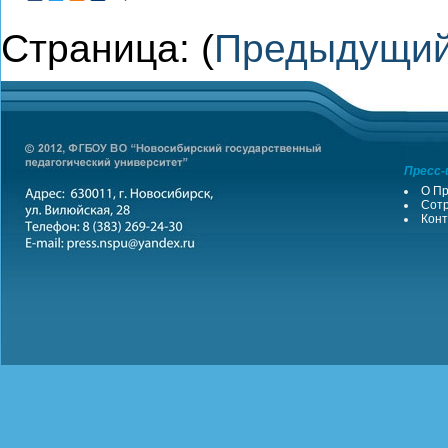
Страница: (
Предыдущи
Пресс-
О Пр
Сотр
Конт