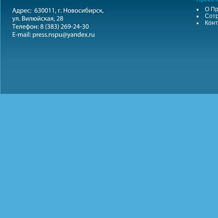
О Пр
Сотр
Конт