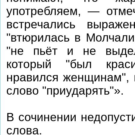
употребляем, — отме
встречались выраже
"втюрилась в Молчали
"не пьёт и не выдел
который "был кра
нравился женщинам", 
слово "приударять"».
В сочинении недопуст
слова.